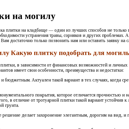
ки на могилу
а плитки на кладбище — один из лучших способов не только пр
обходимости устранения травы, сорняков и других проблемах. 
ам достаточно только позвонить нам или оставить заявку на с
илу Какую плитку подобрать для могил
а плитки, в зависимости от финансовых возможностей и личны
риантов имеет свои особенности, преимущества и недостатки:
 и бюджетным. Актуален такой вариант в тех случаях, когда с
монументального покрытия, которое отличается прочностью и н
того, в отличие от тротуарной плитки такой вариант устойчив 
й грунта.
е решение делает захоронение элегантным, дорогим на вид, и 