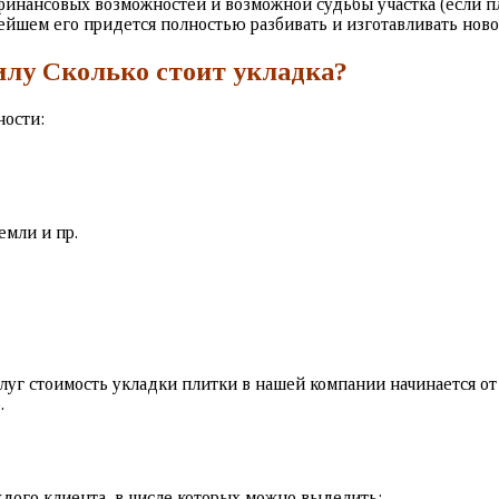
финансовых возможностей и возможной судьбы участка (если п
нейшем его придется полностью разбивать и изготавливать ново
лу Сколько стоит укладка?
ности:
емли и пр.
луг стоимость укладки плитки в нашей компании начинается от 
.
дого клиента, в числе которых можно выделить: