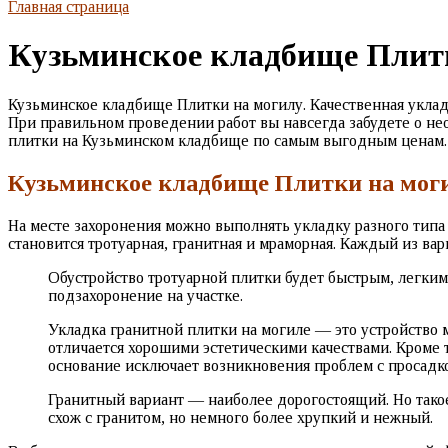
Главная страница
Кузьминское кладбище Плит
Кузьминское кладбище Плитки на могилу. Качественная укладк
При правильном проведении работ вы навсегда забудете о не
плитки на Кузьминском кладбище по самым выгодным ценам. В
Кузьминское кладбище Плитки на мог
На месте захоронения можно выполнять укладку разного тип
становится тротуарная, гранитная и мраморная. Каждый из ва
Обустройство тротуарной плитки будет быстрым, легким
подзахоронение на участке.
Укладка гранитной плитки на могиле — это устройство 
отличается хорошими эстетическими качествами. Кроме 
основание исключает возникновения проблем с просадко
Гранитный вариант — наиболее дорогостоящий. Но тако
схож с гранитом, но немного более хрупкий и нежный.